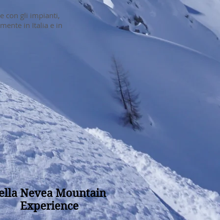
e con gli impianti,
ente in Italia e in
ella Nevea Mountain
Experience