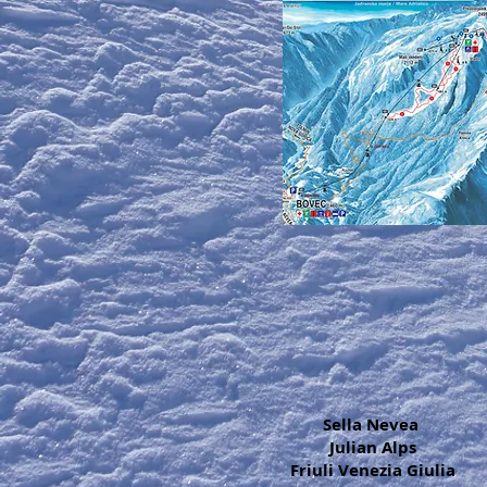
Sella Nevea
Julian Alps
Friuli Venezia Giulia