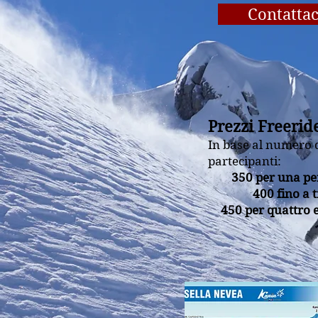
Contattac
Prezzi Freerid
In base al numero 
partecipanti:
350 per una p
400 fino a t
450 per quattro 