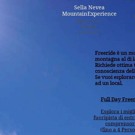
Sella Nevea
MountainExperience
Maestro di Sci
Freeride
Livio Sadoch
Freeride è un mo
montagna al di là
Richiede ottima t
conoscienza del
Se vuoi esplorar
ad un local.
Full Day Freer
Esplora i migl
fuoripista di ent
comprensori
(fino a 4 Pers