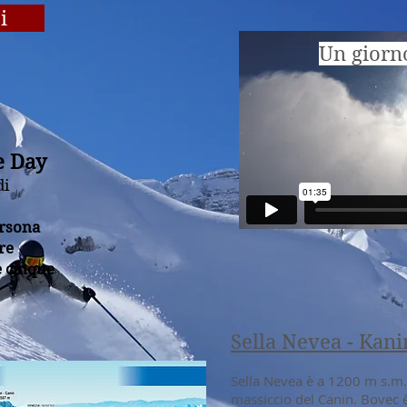
i
Un giorn
e Day
di
ersona
re
e cinque
Sella Nevea - Kani
Sella Nevea è a 1200 m s.m.
massiccio del Canin. Bovec 