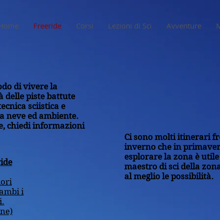
Home
Freeride
Corsi
Lezioni di Sci
Avventure
do di vivere la
 delle piste battute
ecnica sciistica e
la neve ed ambiente.
e, chiedi informazioni
Ci sono molti itinerari fr
inverno che in primaver
esplorare la zona è util
ide
maestro di sci della zon
al meglio le possibilità.
iori
rambi i
.
one)