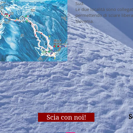
Sud.
Le due località sono collegat
permettendo di sciare liberam
Slovenia.
S
Scia con noi!