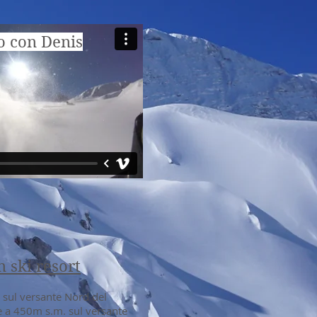
o con Denis
n ski resort
 sul versante Nord del
è a 450m s.m. sul versante