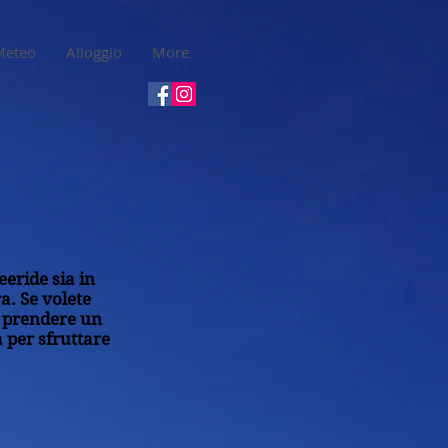
Meteo
Alloggio
More
eeride sia in
a. Se volete
e prendere un
a per sfruttare